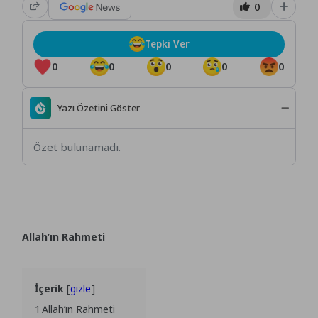
0
Tepki Ver
0
0
0
0
0
Yazı Özetini Göster
Özet bulunamadı.
Allah’ın Rahmeti
İçerik
gizle
1
Allah’ın Rahmeti