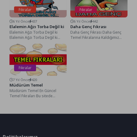
Fıkralar
Fıkralar
6 Yıl Önce
437
6 Yıl Önce
442
Elalemin Ağzı Torba Değil ki
Daha Genç Fıkrası
Elalemin Ağzı Torba Değil ki
Daha Genç Fıkrası Daha Genç
Elalemin Ağzı Torba Değil ki
Temel Fıkralarına Kaldığımız
Hocamızın Seçme Fıkralarına
Yerden Devam Ediyoruz Bugün
Devam Ediyoruz,...
Temel Doktora Gidiyor...
Fıkralar
7 Yıl Önce
420
Müdürüm Temel
Müdürüm Temel En Güncel
Temel Fıkraları Bu sitede
Bulabilirsiniz. Temel Fıkraları
Serisi, Müdürüm Temel Sizlerle...