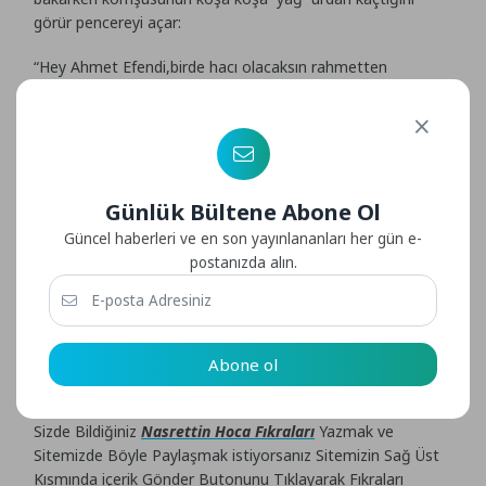
görür pencereyi açar:
“Hey Ahmet Efendi,birde hacı olacaksın rahmetten
kaçılırmı?”der.
Zavallı adam eli mahkum sırılsıklam olur.Ertesi gün hocanın
komşusu hocayı yağmurdan kaçarken görür ve hocaya bir
ders vermek ister:
Günlük Bültene Abone Ol
“Hoca Hoca dün bana diyordun bugün sen neden
Güncel haberleri ve en son yayınlananları her gün e-
rahmetten kaçıyorsun ?”der.
postanızda alın.
Hoca hiç durmadan yoluna devam eder ve komşusuna
şöyle der:
“Ben rahmetten kaçmıyorum sadace
Allah’ın rahmeti
ne
Abone ol
basmamak içinçabalıyorum.”
Sizde Bildiğiniz
Nasrettin Hoca Fıkraları
Yazmak ve
Sitemizde Böyle Paylaşmak istiyorsanız Sitemizin Sağ Üst
Kısmında içerik Gönder Butonunu Tıklayarak Fıkraları