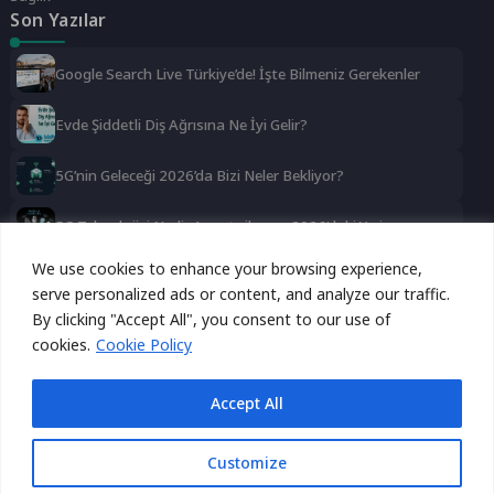
Son Yazılar
Google Search Live Türkiye’de! İşte Bilmeniz Gerekenler
Evde Şiddetli Diş Ağrısına Ne İyi Gelir?
5G’nin Geleceği 2026’da Bizi Neler Bekliyor?
5G Teknolojisi Nedir Avantajları ve 2026’daki Yeri
Sosyal Medya
We use cookies to enhance your browsing experience,
serve personalized ads or content, and analyze our traffic.
Bu site, kullanıcı deneyimini geliştirmek için çerezleri
Reklamı Gizle
Instagram
Facebook
Twitter
By clicking "Accept All", you consent to our use of
kullanmaktadır. Devam ederek bu çerezleri kabul etmiş
cookies.
Cookie Policy
olursunuz.
LinkedIn
YouTube
TikTok
Kabul Et
Reddet
Accept All
Reklamı Göster
Customize
Ana Sayfa
Keşfet
Ara
Hızlı Menü