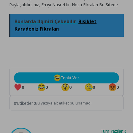
Paylaşabilirsiniz, En iyi Nasrettin Hoca Fıkraları Bu Sitede
Bunlarda İlginizi Çekebilir
Bisiklet
Karadeniz Fikraları
Tepki Ver
0
0
0
0
0
Etiketler :
Bu yazıya ait etiket bulunamadı.
Tüm Yazılar