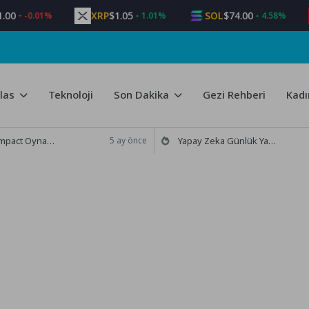
XRP
$1.05
SOL
$74.00
T
-0.01%
1.01%
4.58%
las
Teknoloji
Son Dakika
Gezi Rehberi
Kadı
 mi İnceleme ve Güncel Bilgiler
Yapay Zeka Günlük Yaşamımızdaki Yeri ve Etkileri
5 ay önce