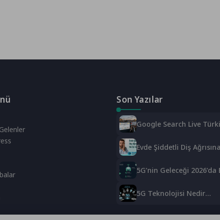
enü
Son Yazılar
Google Search Live Türki
Gelenler
İşte Bilmeniz Gerekenler
ess
Evde Şiddetli Diş Ağrısına
Gelir?
5G’nin Geleceği 2026’da 
balar
Neler Bekliyor?
5G Teknolojisi Nedir
a
Avantajları ve 2026’daki 