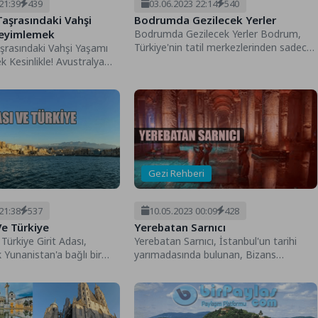
21:39
439
03.06.2023 22:14
540
Taşrasındaki Vahşi
Bodrumda Gezilecek Yerler
eyimlemek
Bodrumda Gezilecek Yerler Bodrum,
Türkiye'nin tatil merkezlerinden sadece
şrasındaki Vahşi Yaşamı
bir tanesidir. Tanımak için Bodrum,
Kesinlikle! Avustralya
Muğla hattına...
vahşi yaşamı
 benzersiz ve heyecan
Gezi Rehberi
21:38
537
10.05.2023 00:09
428
Ve Türkiye
Yerebatan Sarnıcı
 Türkiye Girit Adası,
Yerebatan Sarnıcı, İstanbul'un tarihi
 Yunanistan'a bağlı bir
yarımadasında bulunan, Bizans
Türkiye ile...
İmparatoru I. Justinianus tarafından 6.
yüzyılda yaptırılmış bir...