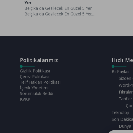
Yer
Belçika da Gezilecek En Güzel 5 Yer
Belçika da Gezilecek En Güzel 5 Yer.
Batı...
Politikalarımız
Hızlı M
Gizlilik Politikası
BirPaylas
Çerez Politikası
Sizden 
Telif Hakları Politikası
WordPr
İçerik Yönetimi
Fıkralar
Sorumluluk Reddi
Tarifler
KVKK
Çor
Teknoloji
Son Dakik
Dünya
Spor