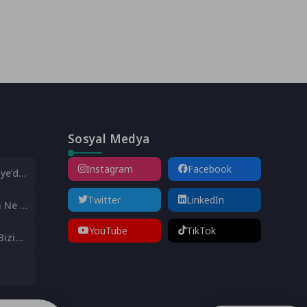
Sosyal Medya
Instagram
Facebook
ye’de!
Twitter
LinkedIn
 Ne İyi
YouTube
TikTok
Bizi
Yeri