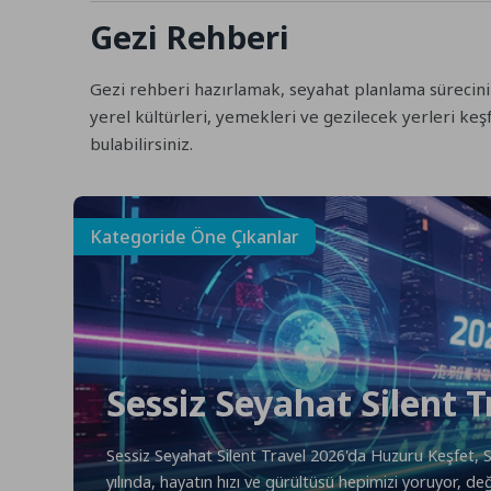
Gezi Rehberi
Gezi rehberi hazırlamak, seyahat planlama sürecini
yerel kültürleri, yemekleri ve gezilecek yerleri k
bulabilirsiniz.
Kategoride Öne Çıkanlar
Sessiz Seyahat Silent 
Sessiz Seyahat Silent Travel 2026'da Huzuru Keşfet, 
yılında, hayatın hızı ve gürültüsü hepimizi yoruyor, değ