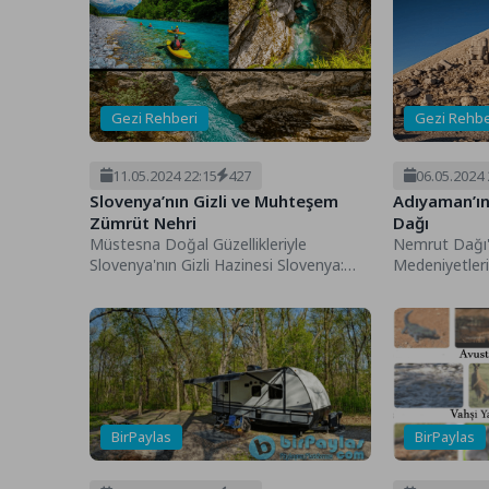
Gezi Rehberi
Gezi Rehbe
11.05.2024 22:15
427
06.05.2024 
Slovenya’nın Gizli ve Muhteşem
Adıyaman’ın
Zümrüt Nehri
Dağı
Müstesna Doğal Güzellikleriyle
Nemrut Dağı'
Slovenya'nın Gizli Hazinesi Slovenya:
Medeniyetler
Doğanın Sakladığı Cennet Slovenya'nın
Nemrut Dağı'n
Gizli ve Muhteşem Zümrüt...
Adıyaman'ın 
Dağı,...
BirPaylas
BirPaylas