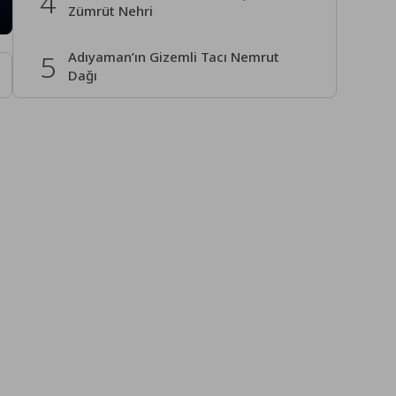
4
Zümrüt Nehri
5
Adıyaman’ın Gizemli Tacı Nemrut
Dağı
6
Cennet Köyü Slovenya’nın Zümrüt
Nehri
7
Kampa Giderken Yanınıza Almanız
Gerekenler Nelerdir?
8
Avustralya Taşrasındaki Vahşi Yaşamı
Deneyimlemek