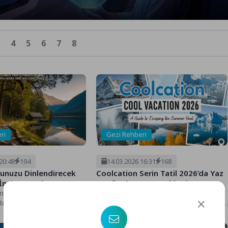
4
5
6
7
8
ri
Gezi Rehberi
20:48
194
14.03.2026 16:31
168
unuzu Dinlendirecek
Coolcation Serin Tatil 2026’da Yaz
İnziva Rotaları
Sıcağından Kaçış Rehberi
uzu Dinlendirecek En İyi
Coolcation Serin Tatil 2026'da Yaz
otaları, Selam
Sıcağından Kaçış Rehberi, Selam serinlik
 Nasılsınız? İçinde
arayan gezginler! Nasılsınız? İçinde
2026 yılında,...
bulunduğumuz...