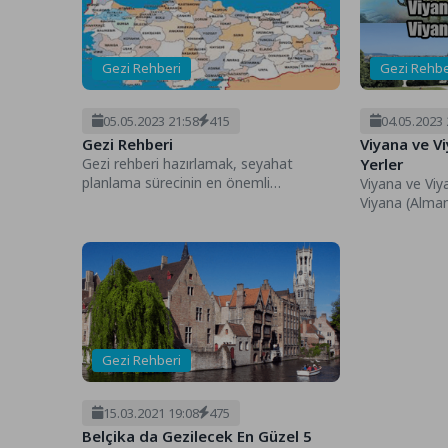
Gezi Rehberi
Gezi Rehbe
05.05.2023 21:58
415
04.05.2023 
Gezi Rehberi
Viyana ve V
Gezi rehberi hazırlamak, seyahat
Yerler
planlama sürecinin en önemli
Viyana ve Viy
aşamalarından biridir. Seyahat etmek
Viyana (Alman
istediğiniz yere gitmeden...
doğusunda bu
başkentidir. 1
Gezi Rehberi
15.03.2021 19:08
475
Belçika da Gezilecek En Güzel 5