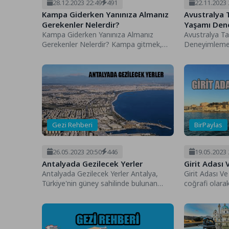
28.12.2023 22:49
491
22.11.2023 
Kampa Giderken Yanınıza Almanız
Avustralya 
Gerekenler Nelerdir?
Yaşamı Den
Kampa Giderken Yanınıza Almanız
Avustralya Ta
Gerekenler Nelerdir? Kampa gitmek,
Deneyimlemek 
doğayla baş başa kalma ve açık
taşrasındaki 
havada...
deneyimlemek
verici...
Gezi Rehberi
BirPaylas
26.05.2023 20:50
446
19.05.2023 
Antalyada Gezilecek Yerler
Girit Adası 
Antalyada Gezilecek Yerler Antalya,
Girit Adası Ve
Türkiye'nin güney sahilinde bulunan
coğrafi olarak
popüler bir turistik şehirdir. Tarihi ve
adadır. Ancak, 
doğal...