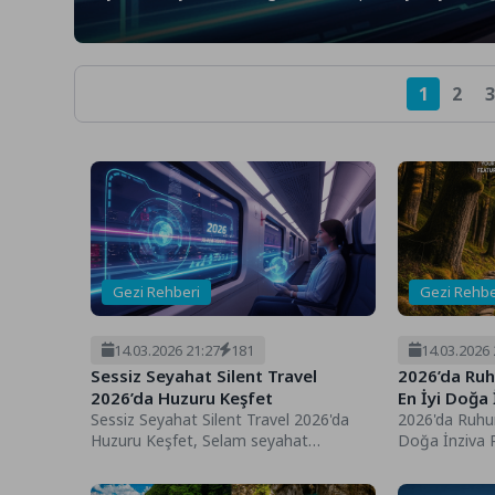
1
2
3
Gezi Rehberi
Gezi Rehbe
14.03.2026 21:27
181
14.03.2026 
Sessiz Seyahat Silent Travel
2026’da Ruh
2026’da Huzuru Keşfet
En İyi Doğa 
Sessiz Seyahat Silent Travel 2026'da
2026'da Ruhun
Huzuru Keşfet, Selam seyahat
Doğa İnziva R
tutkunları! Nasılsınız? İçinde
doğaseverler!
bulunduğumuz 2026 yılında,...
bulunduğumuz 