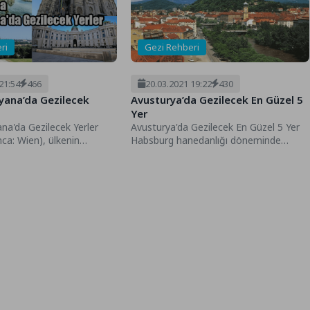
ri
Gezi Rehberi
21:54
466
20.03.2021 19:22
430
iyana’da Gezilecek
Avusturya’da Gezilecek En Güzel 5
Yer
ana'da Gezilecek Yerler
Avusturya'da Gezilecek En Güzel 5 Yer
ca: Wien), ülkenin
Habsburg hanedanlığı döneminde
lunan Avusturya'nın
ortaya çıkan Avusturya daha Roma ve...
,8 milyondan...