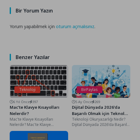
Bir Yorum Yazın
Yorum yapabilmek için
oturum açmalısınız
.
Benzer Yazılar
Teknoloji
BirPaylas
6 Yıl Önce
397
5 Ay Önce
269
Mac’te Klavye Kısayolları
Dijital Dünyada 2026’da
Nelerdir?
Başarılı Olmak için Teknoloji
Mac'te Klavye Kısayolları
Teknoloji Okuryazarlığı Nedir?
Okuryazarlığı Nedir?
Nelerdir? Mac'te Klavye
Dijital Dünyada 2026'da Başarılı
Kısayolları Nelerdir? Macbook
Olmak için Teknoloji
bilgisayarı ile neredeyse günün
Okuryazarlığı Nedir?, Merhaba