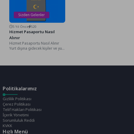
yarısını birlikte...
değerli teknoloji...
Sizden Gelenler
5 Yıl Önce
520
Hizmet Pasaportu Nasıl
Alınır
Hizmet Pasaportu Nasıl Alınır
Yurt dışına gidecek kişiler ve yurt
dışında görev yapacaklar için
belgeler...
Politikalarımız
Gizlilik Politikası
Çerez Politikası
Telif Hakları Politikası
İçerik Yönetimi
Sorumluluk Reddi
KVKK
Hızlı Menü