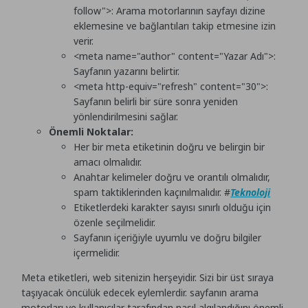
follow">
: Arama motorlarının sayfayı dizine
eklemesine ve bağlantıları takip etmesine izin
verir.
<meta name="author" content="Yazar Adı">
:
Sayfanın yazarını belirtir.
<meta http-equiv="refresh" content="30">
:
Sayfanın belirli bir süre sonra yeniden
yönlendirilmesini sağlar.
Önemli Noktalar:
Her bir meta etiketinin doğru ve belirgin bir
amacı olmalıdır.
Anahtar kelimeler doğru ve orantılı olmalıdır,
spam taktiklerinden kaçınılmalıdır. #
Teknoloji
Etiketlerdeki karakter sayısı sınırlı olduğu için
özenle seçilmelidir.
Sayfanın içeriğiyle uyumlu ve doğru bilgiler
içermelidir.
Meta etiketleri, web sitenizin herşeyidir. Sizi bir üst sıraya
taşıyacak öncülük edecek eylemlerdir. sayfanın arama
motorları ve kullanıcılar tarafından nasıl algılandığını önemli