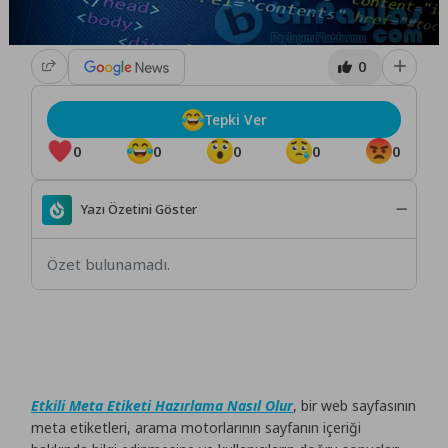
0
Tepki Ver
0
0
0
0
0
Yazı Özetini Göster
Özet bulunamadı.
Etkili Meta Etiketi Hazırlama Nasıl Olur
, bir web sayfasının
meta etiketleri, arama motorlarının sayfanın içeriği