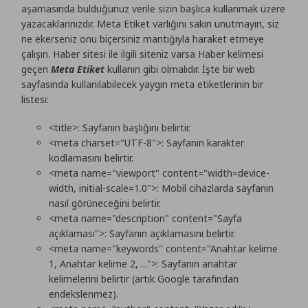
aşamasında bulduğunuz verile sizin başlıca kullanmak üzere
yazacaklarınızdır. Meta Etiket varlığını sakın unutmayın, siz
ne ekerseniz onu biçersiniz mantığıyla haraket etmeye
çalışın. Haber sitesi ile ilgili siteniz varsa Haber kelimesi
geçen
Meta Etiket
kullanın gibi olmalıdır. İşte bir web
sayfasında kullanılabilecek yaygın meta etiketlerinin bir
listesi:
<title>
: Sayfanın başlığını belirtir.
<meta charset="UTF-8">
: Sayfanın karakter
kodlamasını belirtir.
<meta name="viewport" content="width=device-
width, initial-scale=1.0">
: Mobil cihazlarda sayfanın
nasıl görüneceğini belirtir.
<meta name="description" content="Sayfa
açıklaması">
: Sayfanın açıklamasını belirtir.
<meta name="keywords" content="Anahtar kelime
1, Anahtar kelime 2, ...">
: Sayfanın anahtar
kelimelerini belirtir (artık Google tarafından
endekslenmez).