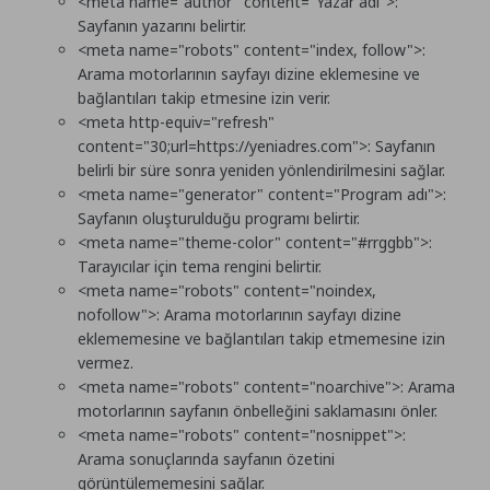
<meta name="author" content="Yazar adı">
:
Sayfanın yazarını belirtir.
<meta name="robots" content="index, follow">
:
Arama motorlarının sayfayı dizine eklemesine ve
bağlantıları takip etmesine izin verir.
<meta http-equiv="refresh"
content="30;url=https://yeniadres.com">
: Sayfanın
belirli bir süre sonra yeniden yönlendirilmesini sağlar.
<meta name="generator" content="Program adı">
:
Sayfanın oluşturulduğu programı belirtir.
<meta name="theme-color" content="#rrggbb">
:
Tarayıcılar için tema rengini belirtir.
<meta name="robots" content="noindex,
nofollow">
: Arama motorlarının sayfayı dizine
eklememesine ve bağlantıları takip etmemesine izin
vermez.
<meta name="robots" content="noarchive">
: Arama
motorlarının sayfanın önbelleğini saklamasını önler.
<meta name="robots" content="nosnippet">
:
Arama sonuçlarında sayfanın özetini
görüntülememesini sağlar.