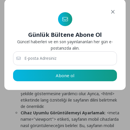
kullanarak kullanıcılara sonuçları gösterir. Doğru ve
çekici başlık ve açıklama, kullanıcıların sayfanızı
ziyaret etmesini teşvik edebilir.
Anahtar Kelimeleri Belirtmek
:
<meta
name="keywords">
etiketi (artık Google tarafından
Günlük Bültene Abone Ol
dikkate alınmaz) sayfanın anahtar kelimelerini
Güncel haberleri ve en son yayınlananları her gün e-
tanımlar. Bu anahtar kelimeler, arama motorlarının
postanızda alın.
sayfanın içeriği hakkında daha iyi anlayış
geliştirmesine yardımcı olabilir. Ancak, anahtar kelime
dolandırıcılığını önlemek için dikkatli bir şekilde
kullanılmalıdır.
Dil ve Karakter Kodlaması Belirtmek
:
<meta
Abone ol
charset>
etiketi, sayfanın karakter kodlamasını
belirtir. Bu, tarayıcıların sayfanın metnini doğru bir
şekilde göstermesine yardımcı olur. Ayrıca,
<html>
etiketinde
lang
özniteliği ile sayfanın dilini belirtmek
de önemlidir.
Cihaz Uyumlu Görüntülemeyi Ayarlamak
:
<meta
name="viewport">
etiketi, sayfanın mobil cihazlarda
nasıl görüntüleneceğini belirler. Bu, sayfanın mobil