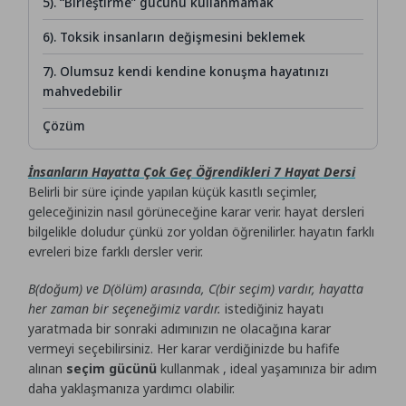
5). “Birleştirme” gücünü kullanmamak
6). Toksik insanların değişmesini beklemek
7). Olumsuz kendi kendine konuşma hayatınızı
mahvedebilir
Çözüm
İnsanların Hayatta Çok Geç Öğrendikleri 7 Hayat Dersi
Belirli bir süre içinde yapılan küçük kasıtlı seçimler,
geleceğinizin nasıl görüneceğine karar verir. hayat dersleri
bilgelikle doludur çünkü zor yoldan öğrenilirler. hayatın farklı
evreleri bize farklı dersler verir.
B(doğum) ve D(ölüm) arasında, C(bir seçim) vardır, hayatta
her zaman bir seçeneğimiz vardır.
istediğiniz hayatı
yaratmada bir sonraki adımınızın ne olacağına karar
vermeyi seçebilirsiniz. Her karar verdiğinizde bu hafife
alınan
seçim gücünü
kullanmak , ideal yaşamınıza bir adım
daha yaklaşmanıza yardımcı olabilir.