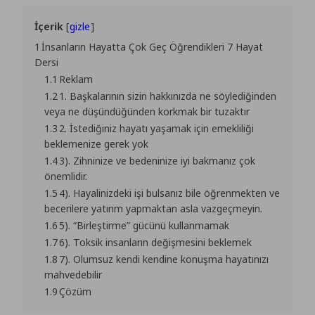
İçerik
gizle
1
İnsanların Hayatta Çok Geç Öğrendikleri 7 Hayat
Dersi
1.1
Reklam
1.2
1. Başkalarının sizin hakkınızda ne söylediğinden
veya ne düşündüğünden korkmak bir tuzaktır
1.3
2. İstediğiniz hayatı yaşamak için emekliliği
beklemenize gerek yok
1.4
3). Zihninize ve bedeninize iyi bakmanız çok
önemlidir.
1.5
4). Hayalinizdeki işi bulsanız bile öğrenmekten ve
becerilere yatırım yapmaktan asla vazgeçmeyin.
1.6
5). “Birleştirme” gücünü kullanmamak
1.7
6). Toksik insanların değişmesini beklemek
1.8
7). Olumsuz kendi kendine konuşma hayatınızı
mahvedebilir
1.9
Çözüm