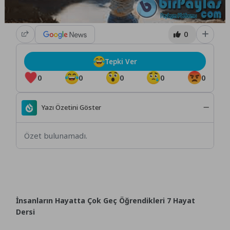
0
Tepki Ver
0
0
0
0
0
Yazı Özetini Göster
Özet bulunamadı.
İnsanların Hayatta Çok Geç Öğrendikleri 7 Hayat
Dersi