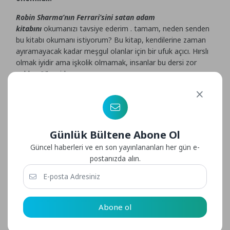
Robin Sharma’nın Ferrari’sini satan adam
kitabını
okumanızı tavsiye ederim . tamam, neden senden
bu kitabı okumanı istiyorum? Bu kitap, kendilerine zaman
ayıramayacak kadar meşgul olanlar için bir ufuk açıcı. Hırslı
olmak iyidir ama işkolik olmamak, insanlar bu dersi zor
yoldan öğrenirler.
genellikle 40 yaşından sonra enerji azalmaya başladığında
ve alışkanlıklarınız vücudunuza yansımaya başladığında artık
çok geçtir. iyi bir denge sağlamak ve sağlığa öncelik vermek
her zaman iyidir.
Günlük Bültene Abone Ol
Güncel haberleri ve en son yayınlananları her gün e-
postanızda alın.
“Hastalığın, sağlığın değerini anlamana izin verme.”
Abone ol
4). Hayalinizdeki işi bulsanız bile öğrenmekten ve