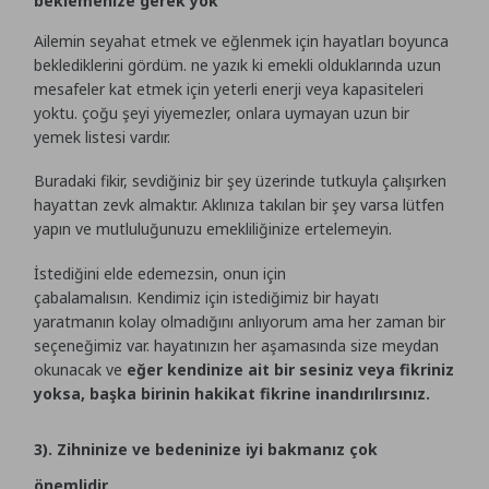
beklemenize gerek yok
Ailemin seyahat etmek ve eğlenmek için hayatları boyunca
beklediklerini gördüm. ne yazık ki emekli olduklarında uzun
mesafeler kat etmek için yeterli enerji veya kapasiteleri
yoktu. çoğu şeyi yiyemezler, onlara uymayan uzun bir
yemek listesi vardır.
Buradaki fikir, sevdiğiniz bir şey üzerinde tutkuyla çalışırken
hayattan zevk almaktır. Aklınıza takılan bir şey varsa lütfen
yapın ve mutluluğunuzu emekliliğinize ertelemeyin.
İstediğini elde edemezsin, onun için
çabalamalısın. Kendimiz için istediğimiz bir hayatı
yaratmanın kolay olmadığını anlıyorum ama her zaman bir
seçeneğimiz var. hayatınızın her aşamasında size meydan
okunacak ve
eğer kendinize ait bir sesiniz veya fikriniz
yoksa, başka birinin hakikat fikrine inandırılırsınız.
3). Zihninize ve bedeninize iyi bakmanız çok
önemlidir.