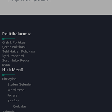
Stratejisi Ücretsiz yerel hafta
sonu etkinliklerini içeren bir
bülten için...
Politikalarımız
Gizlilik Politikası
Çerez Politikası
Telif Hakları Politikası
İçerik Yönetimi
Sorumluluk Reddi
KVKK
Hızlı Menü
BirPaylas
Sizden Gelenler
WordPress
Fıkralar
Tarifler
Çorbalar
Teknoloji