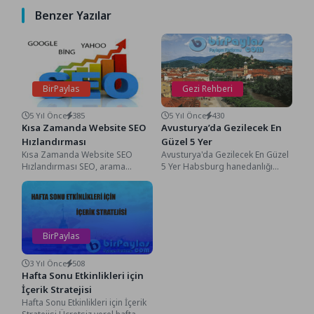
Benzer Yazılar
BirPaylas
Gezi Rehberi
5 Yıl Önce
385
5 Yıl Önce
430
Kısa Zamanda Website SEO
Avusturya’da Gezilecek En
Hızlandırması
Güzel 5 Yer
Kısa Zamanda Website SEO
Avusturya'da Gezilecek En Güzel
Hızlandırması SEO, arama
5 Yer Habsburg hanedanlığı
motoru optimizasyonu anlamına
döneminde ortaya çıkan
gelir. Arama
Avusturya daha Roma ve...
motorlarında(Google, Bing,
Yahoo...
BirPaylas
3 Yıl Önce
508
Hafta Sonu Etkinlikleri için
İçerik Stratejisi
Hafta Sonu Etkinlikleri için İçerik