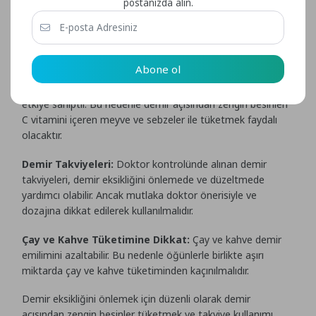
postanızda alın.
düzenli olarak tüketmek demir eksikliğini önlemede önemli
bir adımdır. Kırmızı et, balık, yumurta, kuru baklagiller, yeşil
yapraklı sebzeler demir açısından zengin besinler
arasındadır.
Abone ol
C Vitamini Tüketimi:
C vitamini, demirin emilimini artırıcı
etkiye sahiptir. Bu nedenle demir açısından zengin besinleri
C vitamini içeren meyve ve sebzeler ile tüketmek faydalı
olacaktır.
Demir Takviyeleri:
Doktor kontrolünde alınan demir
takviyeleri, demir eksikliğini önlemede ve düzeltmede
yardımcı olabilir. Ancak mutlaka doktor önerisiyle ve
dozajına dikkat edilerek kullanılmalıdır.
Çay ve Kahve Tüketimine Dikkat:
Çay ve kahve demir
emilimini azaltabilir. Bu nedenle öğünlerle birlikte aşırı
miktarda çay ve kahve tüketiminden kaçınılmalıdır.
Demir eksikliğini önlemek için düzenli olarak demir
açısından zengin besinler tüketmek ve takviye kullanımı