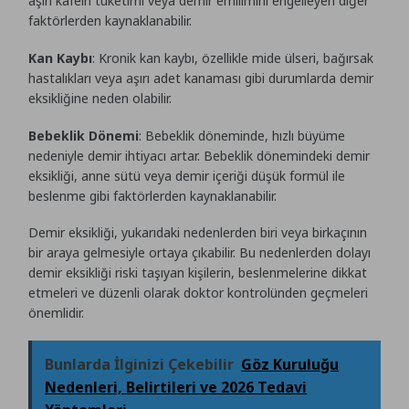
aşırı kafein tüketimi veya demir emilimini engelleyen diğer
faktörlerden kaynaklanabilir.
Kan Kaybı
: Kronik kan kaybı, özellikle mide ülseri, bağırsak
hastalıkları veya aşırı adet kanaması gibi durumlarda demir
eksikliğine neden olabilir.
Bebeklik Dönemi
: Bebeklik döneminde, hızlı büyüme
nedeniyle demir ihtiyacı artar. Bebeklik dönemindeki demir
eksikliği, anne sütü veya demir içeriği düşük formül ile
beslenme gibi faktörlerden kaynaklanabilir.
Demir eksikliği, yukarıdaki nedenlerden biri veya birkaçının
bir araya gelmesiyle ortaya çıkabilir. Bu nedenlerden dolayı
demir eksikliği riski taşıyan kişilerin, beslenmelerine dikkat
etmeleri ve düzenli olarak doktor kontrolünden geçmeleri
önemlidir.
Bunlarda İlginizi Çekebilir
Göz Kuruluğu
Nedenleri, Belirtileri ve 2026 Tedavi