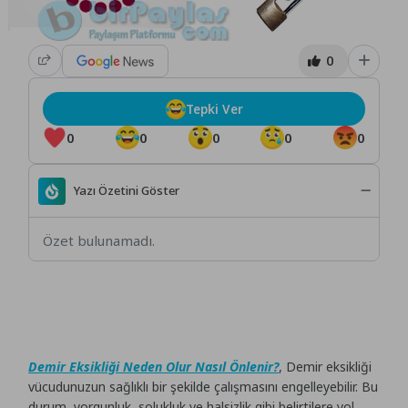
0
Tepki Ver
0
0
0
0
0
Yazı Özetini Göster
Özet bulunamadı.
Demir Eksikliği Neden Olur Nasıl Önlenir?
, Demir eksikliği
vücudunuzun sağlıklı bir şekilde çalışmasını engelleyebilir. Bu
durum, yorgunluk, solukluk ve halsizlik gibi belirtilere yol