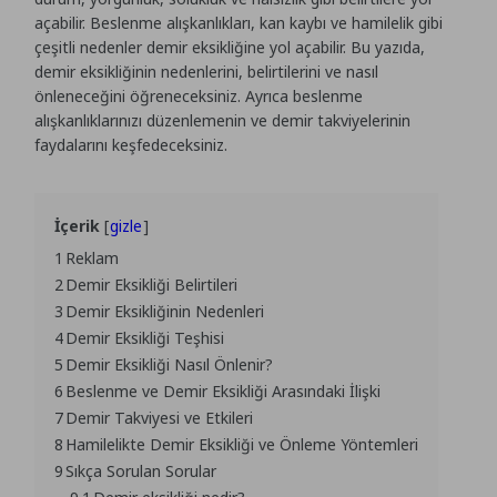
açabilir. Beslenme alışkanlıkları, kan kaybı ve hamilelik gibi
çeşitli nedenler demir eksikliğine yol açabilir. Bu yazıda,
demir eksikliğinin nedenlerini, belirtilerini ve nasıl
önleneceğini öğreneceksiniz. Ayrıca beslenme
alışkanlıklarınızı düzenlemenin ve demir takviyelerinin
faydalarını keşfedeceksiniz.
İçerik
gizle
1
Reklam
2
Demir Eksikliği Belirtileri
3
Demir Eksikliğinin Nedenleri
4
Demir Eksikliği Teşhisi
5
Demir Eksikliği Nasıl Önlenir?
6
Beslenme ve Demir Eksikliği Arasındaki İlişki
7
Demir Takviyesi ve Etkileri
8
Hamilelikte Demir Eksikliği ve Önleme Yöntemleri
9
Sıkça Sorulan Sorular