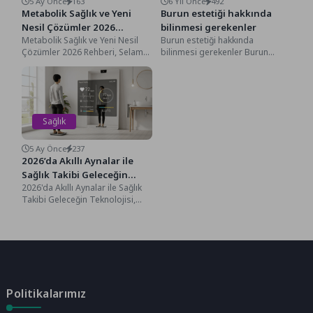
5 Ay Önce
163
6 Yıl Önce
492
Metabolik Sağlık ve Yeni
Burun estetiği hakkında
Nesil Çözümler 2026
bilinmesi gerekenler
Metabolik Sağlık ve Yeni Nesil
Burun estetiği hakkında
Rehberi
Çözümler 2026 Rehberi, Selam
bilinmesi gerekenler Burun
metabolik sağlık meraklıları!
estetiği hakkında bilinmesi
Nasılsınız? İçinde
gerekenler Rinoplasti olarak
bulunduğumuz...
bilinen burun estetiği...
Sağlık
5 Ay Önce
237
2026’da Akıllı Aynalar ile
Sağlık Takibi Geleceğin
2026'da Akıllı Aynalar ile Sağlık
Teknolojisi
Takibi Geleceğin Teknolojisi,
Selam sağlık ve teknoloji
meraklıları! Nasılsınız? İçinde...
Politikalarımız