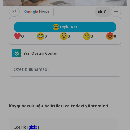
0
Tepki Ver
0
0
0
0
0
Yazı Özetini Göster
Özet bulunamadı.
Kaygı bozukluğu belirtileri ve tedavi yöntemleri
İçerik
gizle