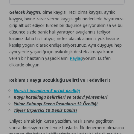
Gelecek kaygısı
, ölme kaygısı, rezil olma kaygısı, ayrılık
kaygısı, birine zarar verme kaygısı gibi nedenlerle hayatınıza
girip alt üst ediyor. Birden bir düşünce geliyor aklınıza ve bu
düşünce sizde panik hali yaratıyor avuçlarınız terliyor
kalbiniz daha hızlı atıyor, nefes alacak alanınız yok hissine
kapılıp yoğun olarak endişeleniyorsunuz. Aynı duyguyu hep
aynı yerde yaşadığı için psikolojik destek almaya karar
veren bir hastanın yaşadıklarını
Paylaş
ıyorum. Lütfen
dikkatle okuyun.
Reklam ( Kaygı Bozukluğu Belirti ve Tedavileri )
Narsist insanların 5 ortak özelliği
Kaygı bozukluğu belirtileri ve tedavi yöntemleri
Yalnız Kalmayı Seven İnsanların 12 Özelliği
Tüyler Ürpertici 10 Deniz Canlısı
Ehliyet almak için kursa yazıldım. Yazılı sınavı geçtikten
sonra direksiyon derslerine başladık. İlk denemem olmasına