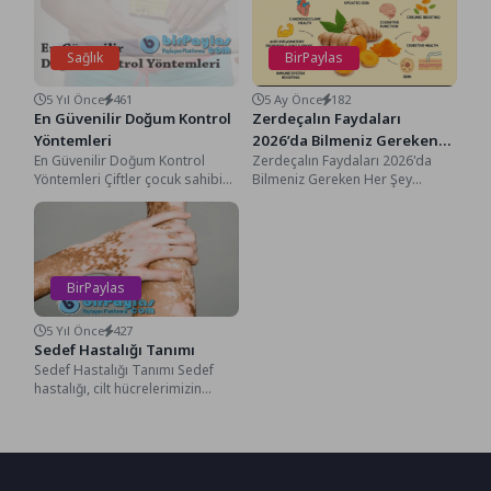
Sağlık
BirPaylas
5 Yıl Önce
461
5 Ay Önce
182
En Güvenilir Doğum Kontrol
Zerdeçalın Faydaları
Yöntemleri
2026’da Bilmeniz Gereken
En Güvenilir Doğum Kontrol
Zerdeçalın Faydaları 2026'da
Her Şey
Yöntemleri Çiftler çocuk sahibi
Bilmeniz Gereken Her Şey
olmak istemediklerinde çeşitli
Zerdeçalın Faydaları 2026'da
doğum kontrol yöntemlerine
Bilmeniz Gereken Her Şey,
başvururlar....
Selam...
BirPaylas
5 Yıl Önce
427
Sedef Hastalığı Tanımı
Sedef Hastalığı Tanımı Sedef
hastalığı, cilt hücrelerimizin
normal olağan işleyişden fazla
gelişmesi ve biraz daha...