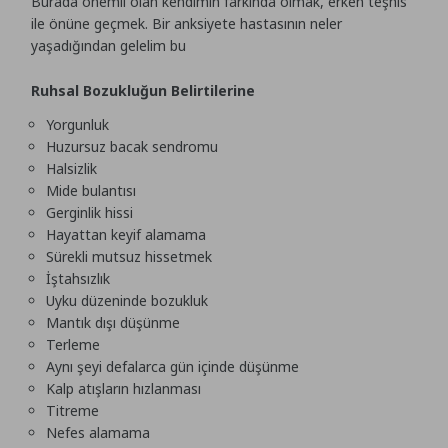
Burada önemli olan kendimin farkında olmak, erken teşhis
ile önüne geçmek. Bir anksiyete hastasının neler
yaşadığından gelelim bu
Ruhsal Bozukluğun Belirtilerine
Yorgunluk
Huzursuz bacak sendromu
Halsizlik
Mide bulantısı
Gerginlik hissi
Hayattan keyif alamama
Sürekli mutsuz hissetmek
İştahsızlık
Uyku düzeninde bozukluk
Mantık dışı düşünme
Terleme
Aynı şeyi defalarca gün içinde düşünme
Kalp atışların hızlanması
Titreme
Nefes alamama