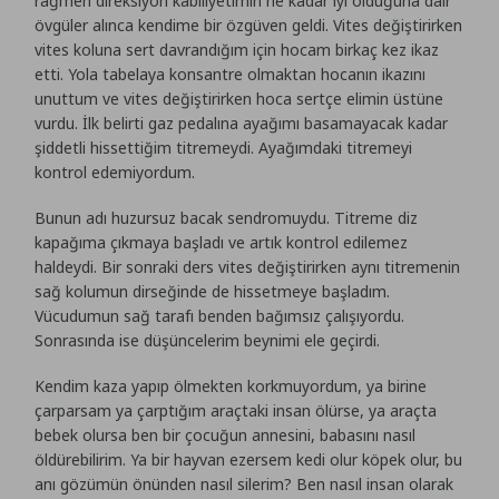
rağmen direksiyon kabiliyetimin ne kadar iyi olduğuna dair
övgüler alınca kendime bir özgüven geldi. Vites değiştirirken
vites koluna sert davrandığım için hocam birkaç kez ikaz
etti. Yola tabelaya konsantre olmaktan hocanın ikazını
unuttum ve vites değiştirirken hoca sertçe elimin üstüne
vurdu. İlk belirti gaz pedalına ayağımı basamayacak kadar
şiddetli hissettiğim titremeydi. Ayağımdaki titremeyi
kontrol edemiyordum.
Bunun adı huzursuz bacak sendromuydu. Titreme diz
kapağıma çıkmaya başladı ve artık kontrol edilemez
haldeydi. Bir sonraki ders vites değiştirirken aynı titremenin
sağ kolumun dirseğinde de hissetmeye başladım.
Vücudumun sağ tarafı benden bağımsız çalışıyordu.
Sonrasında ise düşüncelerim beynimi ele geçirdi.
Kendim kaza yapıp ölmekten korkmuyordum, ya birine
çarparsam ya çarptığım araçtaki insan ölürse, ya araçta
bebek olursa ben bir çocuğun annesini, babasını nasıl
öldürebilirim. Ya bir hayvan ezersem kedi olur köpek olur, bu
anı gözümün önünden nasıl silerim? Ben nasıl insan olarak