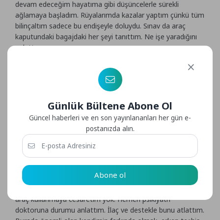
devam edeceğim hayatıma gibi düşüncelerle sürekli
ağlamaya başladım. Rüyalarımda kazalar yaptım çünkü tüm
bilinçaltım sadece bu endişeyle doluydu. Sınav da araç
kaputundaki bagajdaki her şeyi tanıttım. Ne işe yaradığını
anlattım.
Bunlarda İlginizi Çekebilir
Fibromiyalji
Nedir?
Günlük Bültene Abone Ol
Aynalarımı ayarladım, emniyet kemerini taktım. Yine aynı
Güncel haberleri ve en son yayınlananları her gün e-
yerde aynı şekilde, kolumu ve bacağımı kontrol edemedim.
postanızda alın.
Hazırım dedim ilk bacağım titremeye başladı elimi diz
kapağıma bastırdım. O şiddetle tüm vücudum titremeye
başladı. Çok utandım, hazır olunca başlayalım deyip beni
araçtan indirdiler. Sınavdan kaldım ama benim için daha
Abone ol
ciddi bir sorun vardı, oda başkasına zarar verip ölümüne ya
da sakat kalmasına sebebiyet vermekti. Ehliyet aldım ama
araç kullanmaya cesaretim yok. Hemen psikiyatri
doktoruna durumu anlattım. İlaç ve destekle bunu atlattım.