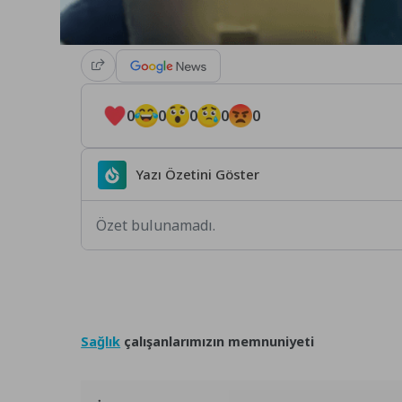
0
0
0
0
0
Yazı Özetini Göster
Özet bulunamadı.
Sağlık
çalışanlarımızın memnuniyeti