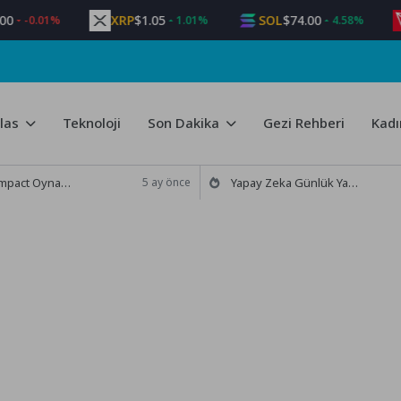
XRP
$1.05
SOL
$74.00
T
-0.01%
1.01%
4.58%
las
Teknoloji
Son Dakika
Gezi Rehberi
Kadı
 mi İnceleme ve Güncel Bilgiler
Yapay Zeka Günlük Yaşamımızdaki Yeri ve Etkileri
5 ay önce