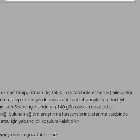
”
zman tabip, uzman diş tabibi, diş tabibi ile eczacılar) aile birliği
nma talep edilen yerde müracaat tarihi itibarıyla son dört yıl
unı son 5 sene içerisinde bin 140 gün olarak revize ettik.
kliniği bulunan eğitim araştırma hastanelerine atanma talebinde
su için yabancı dil koşulunı kaldırdık.”
emi
yazımıza gözatabilirsiniz.