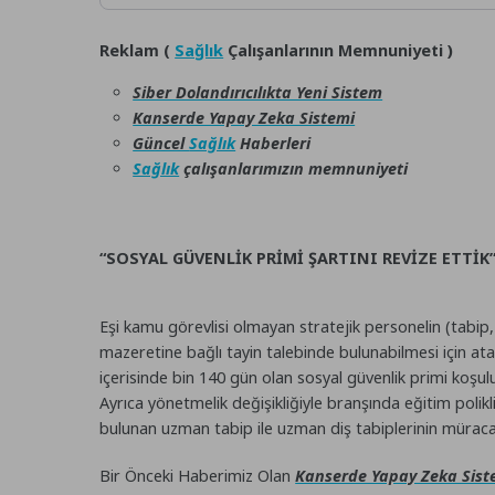
Reklam (
Sağlık
Çalışanlarının Memnuniyeti )
Siber Dolandırıcılıkta Yeni Sistem
Kanserde Yapay Zeka Sistemi
Güncel
Sağlık
Haberleri
Sağlık
çalışanlarımızın memnuniyeti
“SOSYAL GÜVENLİK PRİMİ ŞARTINI REVİZE ETTİK
Eşi kamu görevlisi olmayan stratejik personelin (tabip, u
mazeretine bağlı tayin talebinde bulunabilmesi için ata
içerisinde bin 140 gün olan sosyal güvenlik primi koşul
Ayrıca yönetmelik değişikliğiyle branşında eğitim poli
bulunan uzman tabip ile uzman diş tabiplerinin müracaat
Bir Önceki Haberimiz Olan
Kanserde Yapay Zeka Sist