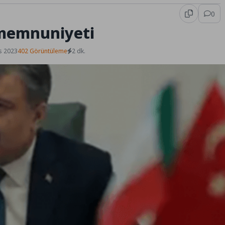
0
n memnuniyeti
s 2023
402 Görüntüleme
2 dk.