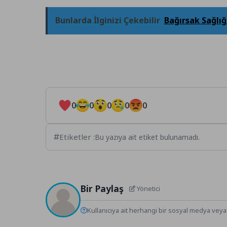
Bunlarda İlginizi Çekebilir
Bağırsak Sağlığ
0
0
0
0
0
Etiketler :
Bu yazıya ait etiket bulunamadı.
Bir Paylaş
Yönetici
Kullanıcıya ait herhangi bir sosyal medya veya 