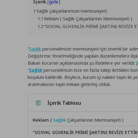
İçerik
gizle
1
Sağlık çalışanlarımızın memnuniyeti
1.1
Reklam ( Sağlık Çalışanlarının Memnuniyeti )
1.2
“SOSYAL GÜVENLİK PRİMİ ŞARTINI REVİZE E
“
Sağlık
personelimizin memnuniyeti için önemli bir adı
Değiştirme Yönetmeliğinde yapılan düzenlemelere iliş
Bakan Koca’nın açıklamasında şu ifadelere yer verildi:
“
Sağlık
personelimizin bize en fazla talep ilettikleri ko
koşulunı kaldırdık. Böylece, kurum içi naklen tayin ile 
aranmaksızın tayin imkanı getirmiş olduk.
İçerik Tablosu
Reklam (
Sağlık
Çalışanlarının Memnuniyeti )
“SOSYAL GÜVENLİK PRİMİ ŞARTINI REVİZE ETTİK