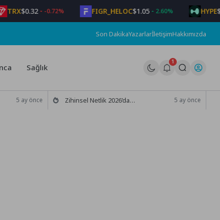
RX
$0.32
FIGR_HELOC
$1.05
HYPE
$65.6
-0.72%
2.60%
Son Dakika
Yazarlar
İletişim
Hakkımızda
1
nca
Sağlık
Zihinsel Netlik 2026’da Odaklanmanın Temel Taşı
5 ay önce
5 ay önce