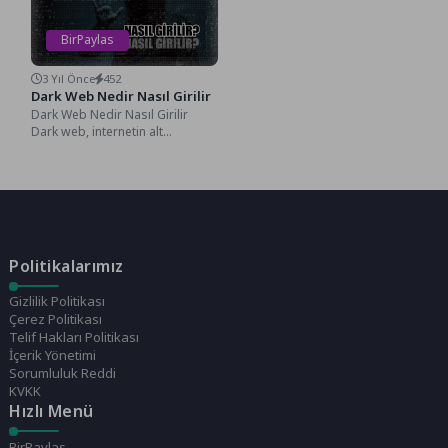
BirPaylas
3 Yıl Önce
452
Dark Web Nedir Nasıl Girilir
Dark Web Nedir Nasıl Girilir
Dark web, internetin alt
katmanlarından biridir ve
genellikle normal web...
Politikalarımız
Gizlilik Politikası
Çerez Politikası
Telif Hakları Politikası
İçerik Yönetimi
Sorumluluk Reddi
KVKK
Hızlı Menü
BirPaylas