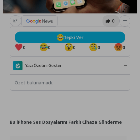
0
Tepki Ver
0
0
0
0
0
Yazı Özetini Göster
Özet bulunamadı.
Bu iPhone Ses Dosyalarını Farklı Cihaza Gönderme