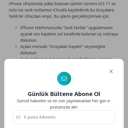
iPhone cihazınızda yüklü bulunan işletim sistemi iOS 11 ve
üstü ise sesli notlarınızı iCloud’a kaydederek bu dosyalara
farklı bir cihazdan erişin. Bu işlemi gerçekleştirmek için;
İPhone telefonunuzda “Sesli Notlar” uygulamasını
açarak ses kaydının sol tarafında bulunan üç noktaya
dokunun.
Açılan menüde “Dosyaları Kaydet” seçeneğine
dokunun.
Sesli notların bulut üzerinde kaydedilmesi gereken
klasörü seçin.
Ve kaydedin.
Bu adımları gerçekleştirdikten sonra bilgisayarınızdan
iCloud’a giriş yaparak sesli notların aktarımını
Günlük Bültene Abone Ol
sağlayabilirsiniz.
Güncel haberleri ve en son yayınlananları her gün e-
postanızda alın.