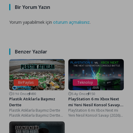
Bir Yorum Yazın
Yorum yapabilmek için
oturum açmalısınız
.
Benzer Yazılar
BirPaylas
Teknoloji
3 Yıl Önce
490
5 Ay Önce
150
Plastik Atıklarla Başımız
PlayStation 6 mı Xbox Next
Dertte
mi Yeni Nesil Konsol Savaşı
Plastik Atıklarla Başımız Dertte
PlayStation 6 mı Xbox Next mi
(2026)
Plastik Atıklarla Başımız Dertte
Yeni Nesil Konsol Savaşı (2026),
Plastik atıklar, dünya çapında
Selam oyunseverler! Nasılsınız?
ciddi bir sorun...
İçinde...