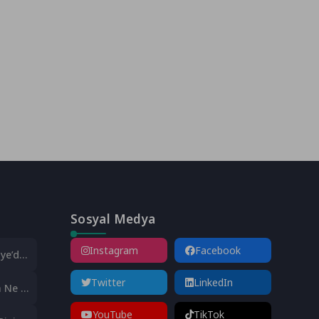
Sosyal Medya
Instagram
Facebook
ye’de!
Twitter
LinkedIn
 Ne İyi
YouTube
TikTok