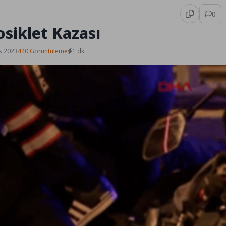
0
siklet Kazası
s 2023
440 Görüntüleme
1 dk.