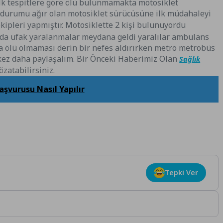
lk tespitlere göre ölü bulunmamakta motosiklet
de durumu ağır olan motosiklet sürücüsüne ilk müdahaleyi
kipleri yapmıştır. Motosiklette 2 kişi bulunuyordu
da ufak yaralanmalar meydana geldi yaralılar ambulans
da ölü olmaması derin bir nefes aldırırken metro metrobüs
rkez daha paylaşalım. Bir Önceki Haberimiz Olan
Sağlık
zatabilirsiniz.
aşvurusu Nasıl Yapılır
Tepki Ver