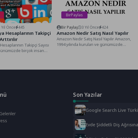
BirPaylas
 Yıl Önce
445
Bir Paylaş
3 Yıl Önce
424
a Hesaplarının Takipçi
Amazon Nedir Satış Nasıl Yapılır
Arttırılır
Amazon Nedir Satış Nasıl Yapılır Amazon,
1994 yılında kurulan ve günümüzde
esaplarının Takipçi Sayısı
dünyanın en büyük çevrimiçi...
ır Günümüzde birçok insan
esabına sahiptir. Başta...
enü
Son Yazılar
Google Search Live Türki
Gelenler
İşte Bilmeniz Gerekenler
ess
Evde Şiddetli Diş Ağrısına
Gelir?