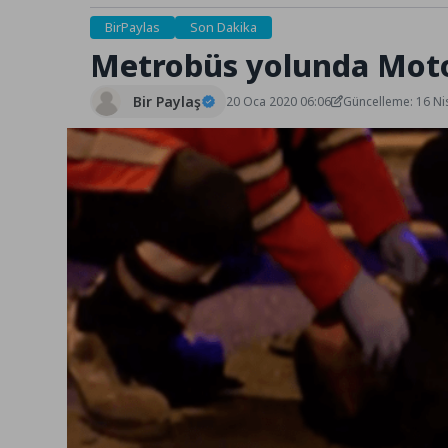
BirPaylas
Son Dakika
Metrobüs yolunda Moto
Bir Paylaş
20 Oca 2020 06:06
Güncelleme: 16 Ni