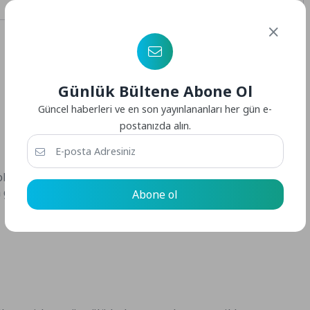
Günlük Bültene Abone Ol
Güncel haberleri ve en son yayınlananları her gün e-
postanızda alın.
büs kazası akşam saatleri 21:00 sıralarında meydana
 girerek kazaya sebebiyet vermiştir,
Abone ol