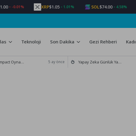
XRP
$1.05
SOL
$74.00
-0.01%
1.01%
4.58%
las
Teknoloji
Son Dakika
Gezi Rehberi
Kadı
 mi İnceleme ve Güncel Bilgiler
Yapay Zeka Günlük Yaşamımızdaki Yeri ve Etkileri
5 ay önce