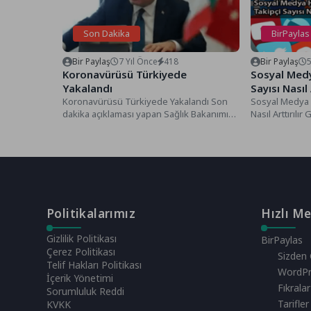
Son Dakika
BirPaylas
Bir Paylaş
7 Yıl Önce
418
Bir Paylaş
5
Koronavürüsü Türkiyede
Sosyal Medy
Yakalandı
Sayısı Nasıl 
Koronavürüsü Türkiyede Yakalandı Son
Sosyal Medya H
dakika açıklaması yapan Sağlık Bakanımız
Nasıl Arttırıl
Fahrettin Koca Koronavürüsü Türkiyede
sosyal medya h
Yakalandı Sözlerine...
Politikalarımız
Hızlı M
Gizlilik Politikası
BirPaylas
Çerez Politikası
Sizden 
Telif Hakları Politikası
WordPr
İçerik Yönetimi
Fıkralar
Sorumluluk Reddi
Tarifler
KVKK