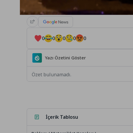
0
0
0
0
0
Yazı Özetini Göster
Özet bulunamadı.
İçerik Tablosu