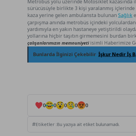
Metrobüs yolu üzerinde Motosiklet kazasında i
sürücüsüyle birlikte 3 kişi yaralanmış içlerin
kaza yerine gelen ambulansta bulunan
Sağlık
e
çarpışma anında metrobüs içindeki yolculardan
yardımıyla en yakın hastaneye yetiştirildi olay
yollarına hiçbir taşıtın girmemesini burdan bi
isimli Haberimize Gö
çalışanlarımızın memnuniyeti
Bunlarda İlginizi Çekebilir
İşkur Nedir İş B
0
0
0
0
0
Etiketler :
Bu yazıya ait etiket bulunamadı.