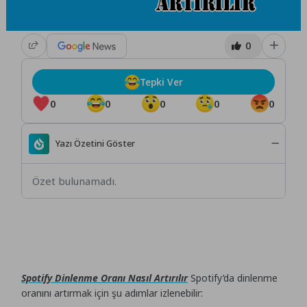
0
Tepki Ver
0
0
0
0
0
Yazı Özetini Göster
Özet bulunamadı.
Spotify Dinlenme Oranı Nasıl Artırılır
Spotify’da dinlenme
oranını artırmak için şu adımlar izlenebilir: