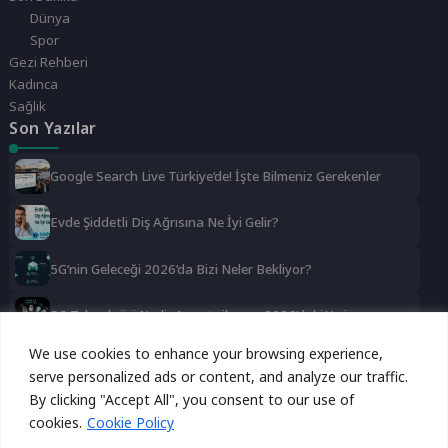
Dünya
Spor
Gezi Rehberi
Kadınca
Sağlık
Son Yazılar
Google Search Live Türkiye’de! İşte Bilmeniz Gerekenler
Evde Şiddetli Diş Ağrısına Ne İyi Gelir?
5G’nin Geleceği 2026’da Bizi Neler Bekliyor?
5G Teknolojisi Nedir Avantajları ve 2026’daki Yeri
Sosyal Medya
We use cookies to enhance your browsing experience,
serve personalized ads or content, and analyze our traffic.
Bu site, kullanıcı deneyimini geliştirmek için çerezleri
Reklamı Gizle
Instagram
Facebook
Twitter
By clicking "Accept All", you consent to our use of
kullanmaktadır. Devam ederek bu çerezleri kabul etmiş
cookies.
Cookie Policy
olursunuz.
LinkedIn
YouTube
TikTok