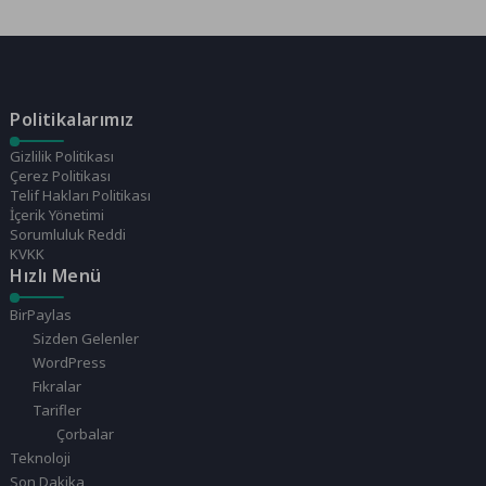
medya sitelerinin yükselmesine
yol açtı. Bu...
Politikalarımız
Gizlilik Politikası
Çerez Politikası
Telif Hakları Politikası
İçerik Yönetimi
Sorumluluk Reddi
KVKK
Hızlı Menü
BirPaylas
Sizden Gelenler
WordPress
Fıkralar
Tarifler
Çorbalar
Teknoloji
Son Dakika