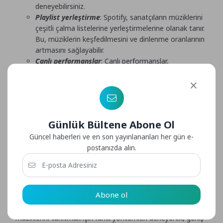
deneyebilirsiniz.
Playlist yerleştirme
: Spotify, sanatçıların müziklerini
çeşitli çalma listelerine yerleştirmelerine olanak tanır.
Bu, müziklerin keşfedilmesini ve dinlenme oranlarının
artmasını sağlayabilir.
Canlı performanslar
: Canlı performanslar,
sanatçıların hayranlarıyla bağlantı kurmalarına,
müziklerini canlı ortamlarda sunmalarına ve yeni
hayranlar kazanmalarına yardımcı olabilir.
Reklam (
Spotify Dinlenme Oranı Nasıl Artırılır
)
Günlük Bültene Abone Ol
Spotify Dinlenme Oranı Nasıl Artırılır
Güncel haberleri ve en son yayınlananları her gün e-
Spotify Nedir Nasıl Kullanılır?
postanızda alın.
1 3 Aylık Bebek Bakımı Nasıl Olmalı İpuçları
Koruyucu Aile Olmak ve Kimler Olabilir
Gezi
Rehberi
Abone ol
Bu öneriler, Spotify’da dinlenme oranını artırmak için
kullanılabilen birkaç stratejidir. Başarılı bir sanatçı,
müziklerini tanıtmak için farklı yöntemleri deneyerek, geniş