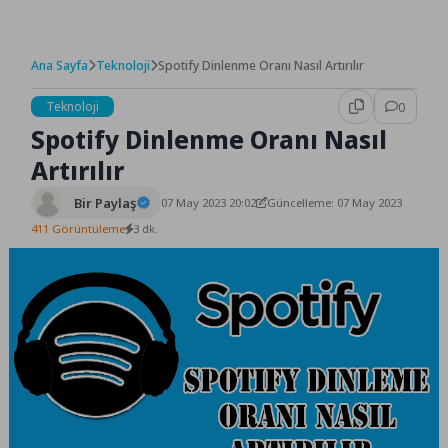
Ana Sayfa
Teknoloji
Spotify Dinlenme Oranı Nasıl Artırılır
Teknoloji
0
Spotify Dinlenme Oranı Nasıl
Artırılır
Bir Paylaş
07 May 2023 20:02
Güncelleme: 07 May 2023
411 Görüntüleme
3 dk.