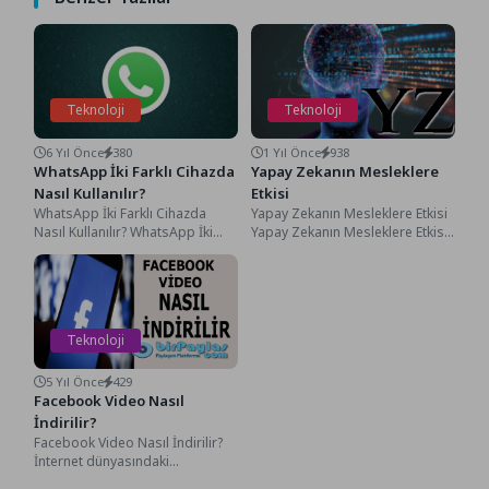
Teknoloji
Teknoloji
6 Yıl Önce
380
1 Yıl Önce
938
WhatsApp İki Farklı Cihazda
Yapay Zekanın Mesleklere
Nasıl Kullanılır?
Etkisi
WhatsApp İki Farklı Cihazda
Yapay Zekanın Mesleklere Etkisi
Nasıl Kullanılır? WhatsApp İki
Yapay Zekanın Mesleklere Etkisi,
Farklı Cihazda Nasıl Kullanılır?
Yapay zeka (YZ), meslekler
WhatsApp, dünyada anlık...
üzerinde dönüştürücü bir
etkiye...
Teknoloji
5 Yıl Önce
429
Facebook Video Nasıl
İndirilir?
Facebook Video Nasıl İndirilir?
İnternet dünyasındaki
gelişmeler beraberinde sosyal