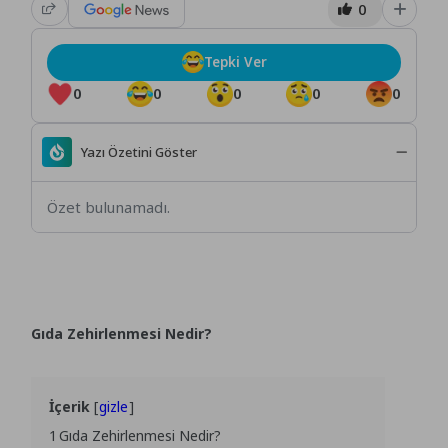
0
Tepki Ver
0
0
0
0
0
Yazı Özetini Göster
Özet bulunamadı.
Gıda Zehirlenmesi Nedir?
İçerik
gizle
1
Gıda Zehirlenmesi Nedir?