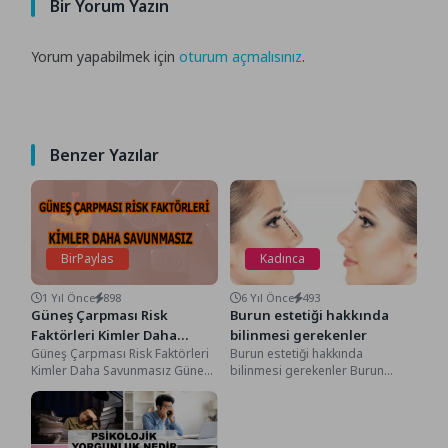
Bir Yorum Yazın
Yorum yapabilmek için
oturum açmalısınız
.
Benzer Yazılar
BirPaylas
Kadınca
1 Yıl Önce
898
6 Yıl Önce
493
Güneş Çarpması Risk
Burun estetiği hakkında
Faktörleri Kimler Daha
bilinmesi gerekenler
Güneş Çarpması Risk Faktörleri
Burun estetiği hakkında
Savunmasız
Kimler Daha Savunmasız Güneş
bilinmesi gerekenler Burun
Çarpması Risk Faktörleri Kimler
estetiği hakkında bilinmesi
Daha Savunmasız, Bir...
gerekenler Rinoplasti olarak
bilinen burun estetiği...