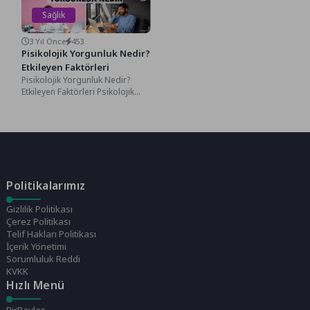
Sağlık
3 Yıl Önce
453
Pisikolojik Yorgunluk Nedir?
Etkileyen Faktörleri
Pisikolojik Yorgunluk Nedir?
Etkileyen Faktörleri Psikolojik
yorgunluk, zihinsel ve duygusal
düzeyde hissedilen bir tür
yorgunluk...
Politikalarımız
Gizlilik Politikası
Çerez Politikası
Telif Hakları Politikası
İçerik Yönetimi
Sorumluluk Reddi
KVKK
Hızlı Menü