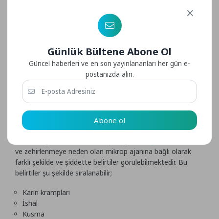
üzerindeki mikroskobik canlılar sindirim sistemine yerleşir.
Bu canlılar sindirim sisteminde üremeye ve çoğalmaya
devam eder ve insan vücudu için toksik etki gösteren
maddeler salgılar. Ardından bu toksik maddeler gıda
zehirlenmesine yol açar.
Günlük Bültene Abone Ol
Güncel haberleri ve en son yayınlananları her gün e-
Gıda Zehirlenmesinin Belirtileri Nelerdir?
postanızda alın.
Şüpheli gıda tükettikten sonra gıda zehirlenmesi yaşayan
kişiler gıda zehirlenmesi olduğunu nasıl anlarım şeklinde
sorular yöneltebilmektedir. Öncelikle çoğu gıda
zehirlenmesinde kişide hiçbir belirti görülmemekte ve kişinin
Abone ol
haberi olmamaktadır. Ancak belirti görülen kişilerde
tüketilen gıdanın miktarına, kişinin genel
Sağlık
durumuna
ve zehirlenmeye neden olan mikrop ajanına bağlı olarak
farklı şekilde ve şiddette belirtiler görülebilmektedir. Bu
belirtiler şu şekilde sıralanabilir;
Karın krampları
İshal
Kusma