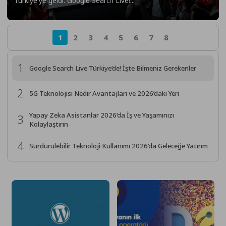
Türkiye'ye geldi: Google Search Live!...
1
2
3
4
5
6
7
8
1
Google Search Live Türkiye’de! İşte Bilmeniz Gerekenler
2
5G Teknolojisi Nedir Avantajları ve 2026’daki Yeri
Yapay Zeka Asistanlar 2026’da İş ve Yaşamınızı
3
Kolaylaştırın
4
Sürdürülebilir Teknoloji Kullanımı 2026’da Geleceğe Yatırım
5
2026’da Alabileceğiniz En Hızlı Oyuncu Monitörleri
WhatsApp Gizlilik Alarmı Bu Ayarı Kapatmayan Verilerini
6
Riskte mi Bırakıyor?
2026’da Akıllı Aynalar ile Sağlık Takibi Geleceğin
7