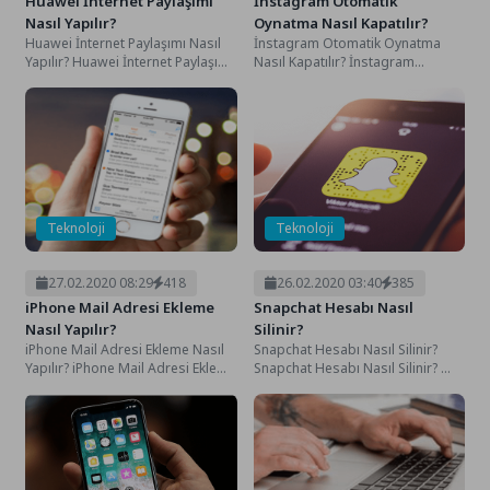
Huawei İnternet Paylaşımı
İnstagram Otomatik
Nasıl Yapılır?
Oynatma Nasıl Kapatılır?
Huawei İnternet Paylaşımı Nasıl
İnstagram Otomatik Oynatma
Yapılır? Huawei İnternet Paylaşımı
Nasıl Kapatılır? İnstagram
Nasıl Yapılır? İnternet günümüzde
Otomatik Oynatma Nasıl
insanların vazgeçemediği
Kapatılır? günlük hayatımızın her
iletişim...
noktasında aktif...
Teknoloji
Teknoloji
27.02.2020 08:29
418
26.02.2020 03:40
385
iPhone Mail Adresi Ekleme
Snapchat Hesabı Nasıl
Nasıl Yapılır?
Silinir?
iPhone Mail Adresi Ekleme Nasıl
Snapchat Hesabı Nasıl Silinir?
Yapılır? iPhone Mail Adresi Ekleme
Snapchat Hesabı Nasıl Silinir?
Nasıl Yapılır? İPhone model
son zamanlarda çok önemli bir
telefonlarınıza...
popülerite kazanan...