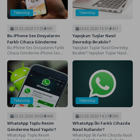
Teknoloji
Teknoloji
25.02.2020 17:25
381
24.02.2020 15:31
411
Bu iPhone Ses Dosyalarını
Yapışkan Tuşlar Nasıl
Farklı Cihaza Gönderme
Devredışı Bırakılır?
Bu iPhone Ses Dosyalarını Farklı
Yapışkan Tuşlar Nasıl Devredışı
Cihaza Gönderme iPhone Ses
Bırakılır? Yapışkan Tuşlar Nasıl
Dosyalarını Farklı Cihaza
Devredışı Bırakılır? Aktif olarak
Gönderme Günlük hayatınızda...
bilgisayar kullanan kişilerin...
Teknoloji
Teknoloji
23.02.2020 20:03
466
22.02.2020 14:27
380
WhatsApp Toplu Resim
WhatsApp İki Farklı Cihazda
Gönderme Nasıl Yapılır?
Nasıl Kullanılır?
WhatsApp Toplu Resim
WhatsApp İki Farklı Cihazda Nasıl