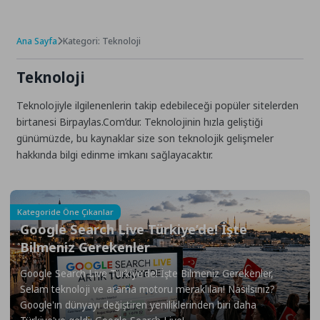
Ana Sayfa
Kategori: Teknoloji
Teknoloji
Teknolojiyle ilgilenenlerin takip edebileceği popüler sitelerden
birtanesi Birpaylas.Com’dur. Teknolojinin hızla geliştiği
günümüzde, bu kaynaklar size son teknolojik gelişmeler
hakkında bilgi edinme imkanı sağlayacaktır.
Kategoride Öne Çıkanlar
Google Search Live Türkiye’de! İşte
Bilmeniz Gerekenler
Google Search Live Türkiye'de! İşte Bilmeniz Gerekenler,
Selam teknoloji ve arama motoru meraklıları! Nasılsınız?
Google'ın dünyayı değiştiren yeniliklerinden biri daha