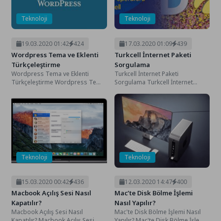
Teknolojisi
Teknoloji
Teknoloji
8
2026’da Mutlaka Sahip Olmanız Gereken 5 Akıllı Cihaz
19.03.2020 01:42
424
17.03.2020 01:09
439
Wordpress Tema ve Eklenti
Turkcell İnternet Paketi
Türkçeleştirme
Sorgulama
Wordpress Tema ve Eklenti
Turkcell İnternet Paketi
Türkçeleştirme Wordpress Tema
Sorgulama Turkcell İnternet
ve Eklenti Türkçeleştirme İnternet
Paketi Sorgulama Türkiye’de aktif
sitesi kurulum konusunda
olarak hizmet vermeye devam
sizlere...
eden...
Teknoloji
Teknoloji
15.03.2020 00:42
436
12.03.2020 14:47
400
Macbook Açılış Sesi Nasıl
Mac’te Disk Bölme İşlemi
Kapatılır?
Nasıl Yapılır?
Macbook Açılış Sesi Nasıl
Mac'te Disk Bölme İşlemi Nasıl
Kapatılır? Macbook Açılış Sesi
Yapılır? Mac'te Disk Bölme İşlemi