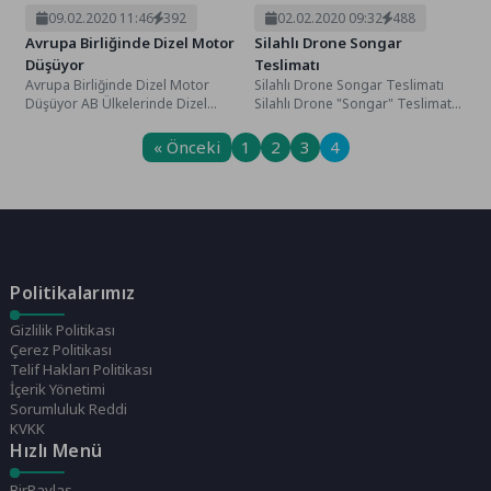
09.02.2020 11:46
392
02.02.2020 09:32
488
Avrupa Birliğinde Dizel Motor
Silahlı Drone Songar
Düşüyor
Teslimatı
Avrupa Birliğinde Dizel Motor
Silahlı Drone Songar Teslimatı
Düşüyor AB Ülkelerinde Dizel
Silahlı Drone "Songar" Teslimatı
Motorlu Araçların Satışları Hızla
Savunma Sanayisine Yönelik Uzun
Düşmeye Başladı, 2018...
Süredir Yazılım ve...
« Önceki
1
2
3
4
Politikalarımız
Gizlilik Politikası
Çerez Politikası
Telif Hakları Politikası
İçerik Yönetimi
Sorumluluk Reddi
KVKK
Hızlı Menü
BirPaylas