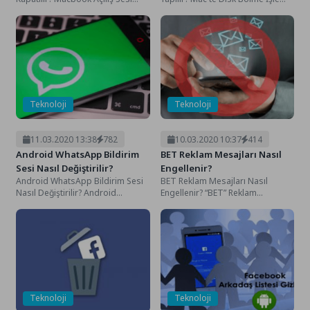
Nasıl Kapatılır? genel olarak
Nasıl Yapılır? Mac bilgisayar
kalabalık ortamlarda çalışan...
kullanıcıları...
Teknoloji
Teknoloji
11.03.2020 13:38
782
10.03.2020 10:37
414
Android WhatsApp Bildirim
BET Reklam Mesajları Nasıl
Sesi Nasıl Değiştirilir?
Engellenir?
Android WhatsApp Bildirim Sesi
BET Reklam Mesajları Nasıl
Nasıl Değiştirilir? Android
Engellenir? “BET” Reklam
WhatsApp Bildirim Sesi Nasıl
Mesajları Nasıl Engellenir?
Değiştirilir? neredeyse
Ülkemizde yasal olarak
günümüzün her...
yasaklanmış olan...
Teknoloji
Teknoloji