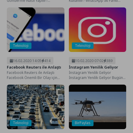
Gönderme Nasıl Yapılır?
Kullanılır? WhatsApp İki Farklı
WhatsApp Toplu Resim
Cihazda Nasıl Kullanılır?
Gönderme Nasıl Yapılır?
WhatsApp, dünyada anlık...
WhatsApp insanların günlük...
Teknoloji
Teknoloji
16.02.2020 14:05
414
10.02.2020 07:02
389
Facebook Reuters ile Anlaştı
İnstagram Yenilik Geliyor
Facebook Reuters ile Anlaştı
İnstagram Yenilik Geliyor
Facebook Önemli Bir Olay için
İnstagram Yenilik Geliyor Bugün
Adım Attı, Bunu ABD Seçimleri
sizlerle milyonları aşan bir sosyal
Öncesi...
medya aracinin yeni...
Teknoloji
BirPaylas