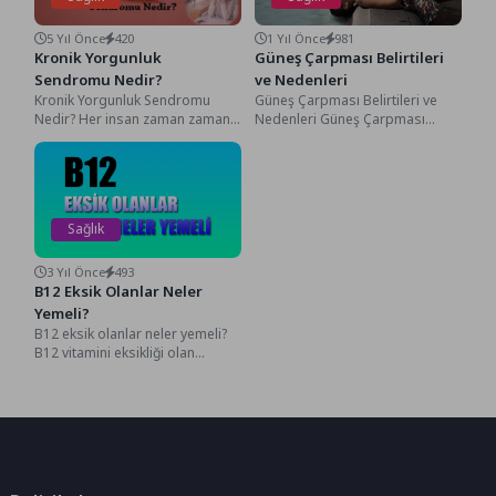
5 Yıl Önce
420
1 Yıl Önce
981
Kronik Yorgunluk
Güneş Çarpması Belirtileri
Sendromu Nedir?
ve Nedenleri
Kronik Yorgunluk Sendromu
Güneş Çarpması Belirtileri ve
Nedir? Her insan zaman zaman
Nedenleri Güneş Çarpması
gerek iş-okul hayatı gerek diğer
Belirtileri ve Nedenleri, Güneş
etmenler neticesinde...
Çarpması neden olur? Güneş...
Sağlık
3 Yıl Önce
493
B12 Eksik Olanlar Neler
Yemeli?
B12 eksik olanlar neler yemeli?
B12 vitamini eksikliği olan
kişilerin B12 vitamini içeren
besinleri tüketmeleri...