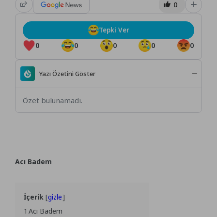
0
Tepki Ver
0
0
0
0
0
Yazı Özetini Göster
Özet bulunamadı.
Acı Badem
İçerik
gizle
1
Acı Badem