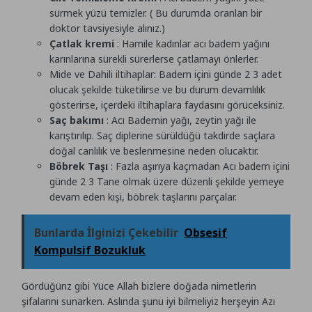
sürmek yüzü temizler. ( Bu durumda oranları bir
doktor tavsiyesiyle alınız.)
Çatlak kremi
: Hamile kadınlar acı badem yağını
karınlarına sürekli sürerlerse çatlamayı önlerler.
Mide ve Dahili iltihaplar: Badem içini günde 2 3 adet
olucak şekilde tüketilirse ve bu durum devamlılık
gösterirse, içerdeki iltihaplara faydasını görüceksiniz.
Saç bakımı
: Acı Bademin yağı, zeytin yağı ile
karıştırılıp. Saç diplerine sürüldüğü takdirde saçlara
doğal canlılık ve beslenmesine neden olucaktır.
Böbrek Taşı
: Fazla aşırıya kaçmadan Acı badem içini
günde 2 3 Tane olmak üzere düzenli şekilde yemeye
devam eden kişi, böbrek taşlarını parçalar.
Bunlarda İlginizi Çekebilir
Obsesif
Kompulsif Bozukluk
Gördüğünz gibi Yüce Allah bizlere doğada nimetlerin
şifalarını sunarken. Aslında şunu iyi bilmeliyiz herşeyin Azı