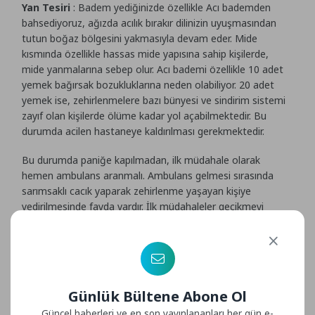
Yan Tesiri
: Badem yediğinizde özellikle Acı bademden
bahsediyoruz, ağızda acılık bırakır dilinizin uyuşmasından
tutun boğaz bölgesini yakmasıyla devam eder. Mide
kısmında özellikle hassas mide yapısına sahip kişilerde,
mide yanmalarına sebep olur. Acı bademi özellikle 10 adet
yemek bağırsak bozukluklarına neden olabiliyor. 20 adet
yemek ise, zehirlenmelere bazı bünyesi ve sindirim sistemi
zayıf olan kişilerde ölüme kadar yol açabilmektedir. Bu
durumda acilen hastaneye kaldırılması gerekmektedir.
Bu durumda paniğe kapılmadan, ilk müdahale olarak
hemen ambulans aranmalı. Ambulans gelmesi sırasında
sarımsaklı cacık yaparak zehirlenme yaşayan kişiye
yedirilmesinde fayda vardır. İlk müdahaleler geçikmeyi
önlemek açısından çok doğru müdahalelerdir. Fakat bu
mudahale hayatı kurtarmaz yinede hastaneye
kaldırılmasında büyük yarar sağlıycaktır.
Günlük Bültene Abone Ol
Güncel haberleri ve en son yayınlananları her gün e-