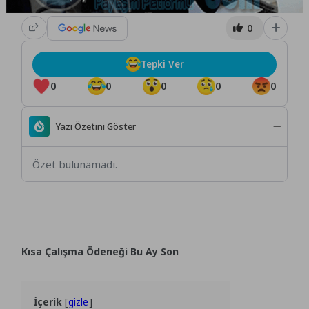
0
Tepki Ver
0
0
0
0
0
Yazı Özetini Göster
Özet bulunamadı.
Kısa Çalışma Ödeneği Bu Ay Son
İçerik
gizle