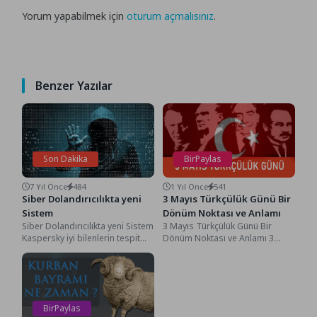
Yorum yapabilmek için
oturum açmalısınız
.
Benzer Yazılar
Son Dakika
BirPaylas
7 Yıl Önce
484
1 Yıl Önce
541
Siber Dolandırıcılıkta yeni
3 Mayıs Türkçülük Günü Bir
Sistem
Dönüm Noktası ve Anlamı
Siber Dolandırıcılıkta yeni Sistem
3 Mayıs Türkçülük Günü Bir
Kaspersky iyi bilenlerin tespit
Dönüm Noktası ve Anlamı 3
ettiği gizlilik sorunundan
Mayıs Türkçülük Günü Bir
Faydalanmaya çalışmakta olan
Dönüm...
yeni...
BirPaylas