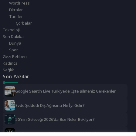
WordPress
Fıkralar
Tarifler
Çorbalar
Teknoloji
Son Dakika
Dünya
Spor
Gezi Rehberi
Kadınca
Sağlık
Son Yazılar
Google Search Live Türkiye’de! İşte Bilmeniz Gerekenler
Evde Şiddetli Diş Ağrısına Ne İyi Gelir?
5G’nin Geleceği 2026’da Bizi Neler Bekliyor?
5G Teknolojisi Nedir Avantajları ve 2026’daki Yeri