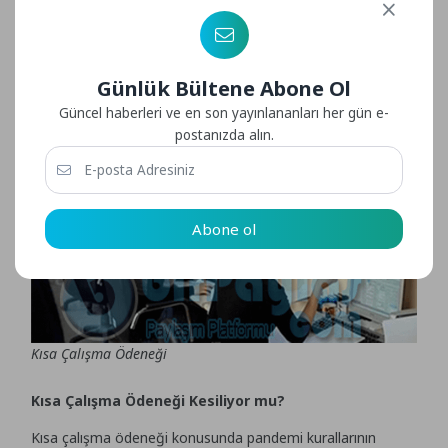
almakta kolaylık sağlanmıştı. İŞKUR tarafından kısmı maaş
desteği aylardır çalışanlara destek oldu. Bu durum
işverenleri rahatlatırken işçilerde maaş konusunda madur
edilmemişti. maaşlarının %60 lık kısmını karşılanıyor, rahat
Günlük Bültene Abone Ol
bir nefes alınmıştı.
Güncel haberleri ve en son yayınlananları her gün e-
postanızda alın.
Abone ol
Kısa Çalışma Ödeneği
Kısa Çalışma Ödeneği Kesiliyor mu?
Kısa çalışma ödeneği konusunda pandemi kurallarının