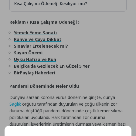
Kısa Çalışma Ödeneği Kesiliyor mu?
Reklam ( Kısa Çalışma Ödeneği )
Yemek Yeme Sanatı
Kahve ve Çaya Dikkat
Sınavlar Ertelenecek mi?
Suyun Önemi
Uyku Hafıza ve Ruh
Belçika’da Gezilecek En Güzel 5 Yer
BirPaylaş Haberleri
Pandemi Döneminde Neler Oldu
Dünyayı sarsan korona vürüs dönemine girişte, dünya
Sağlık
örğütü tarafından duyurulan ve çoğu ülkenin zor
duruma düştüğü pandemi döneminde çeşitli kemer sıkma
politikaları uygulandı. Halk tarafından zor duruma
düşürülen, işyerlerinin üretimlerin durması veya kısmen bazı
ölümlerin kapatılmasıyla, maaşlı çalışanların paralarını